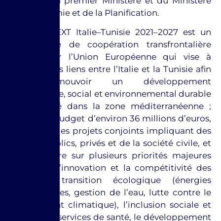
pilotage du premier Ministère et du Ministère
de l’Economie et de la Planification.
Interreg NEXT Italie–Tunisie 2021–2027 est un
programme de coopération transfrontalière
financé par l’Union Européenne qui vise à
renforcer les liens entre l’Italie et la Tunisie afin
de promouvoir un développement
économique, social et environnemental durable
et équilibré dans la zone méditerranéenne ;
doté d’un budget d’environ 36 millions d’euros,
il soutient des projets conjoints impliquant des
acteurs publics, privés et de la société civile, et
se concentre sur plusieurs priorités majeures
telles que l’innovation et la compétitivité des
PME, la transition écologique (énergies
renouvelables, gestion de l’eau, lutte contre le
changement climatique), l’inclusion sociale et
l’accès aux services de santé, le développement