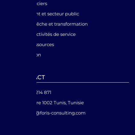
Services financiers
Gouvernement et secteur public
Agriculture, pêche et transformation
Tourisme et activités de service
Energie et ressources
IT et innovation
CONTACT
+216 93 214 871
Belvédère 1002 Tunis, Tunisie
contact@foris-consulting.com