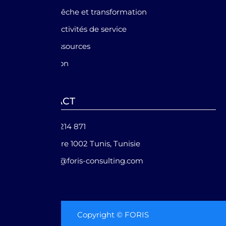
Agriculture, pêche et transformation
Tourisme et activités de service
Energie et ressources
IT et innovation
CONTACT
+216 93 214 871
Belvédère 1002 Tunis, Tunisie
contact@foris-consulting.com
Copyright © FORIS