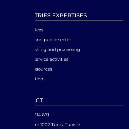
INDUSTRIES EXPERTISES
Financial services
Government and public sector
Agriculture, fishing and processing
Tourism and service activities
Energy and resources
IT and innovation
CONTACT
+216 93 214 871
Belvédère 1002 Tunis, Tunisie