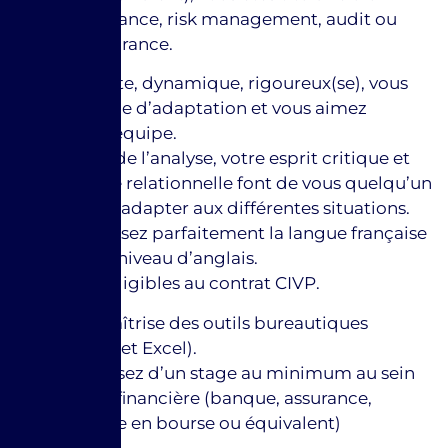
Master en finance, risk management, audit ou
banque /assurance.
+ Enthousiaste, dynamique, rigoureux(se), vous
avez une force d’adaptation et vous aimez
travailler en équipe.
+ Votre sens de l’analyse, votre esprit critique et
votre aisance relationnelle font de vous quelqu’un
capable de s’adapter aux différentes situations.
+ Vous maitrisez parfaitement la langue française
avec un bon niveau d’anglais.
+ Vous êtes éligibles au contrat CIVP.
+ Parfaite maîtrise des outils bureautiques
(Powerpoint et Excel).
+ Vous disposez d’un stage au minimum au sein
d’une entité financière (banque, assurance,
intermédiaire en bourse ou équivalent)