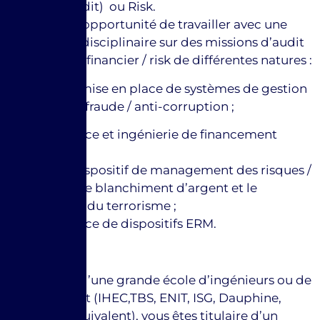
Contrôle, Audit) ou Risk.
Vous aurez l’opportunité de travailler avec une
équipe pluridisciplinaire sur des missions d’audit
et de conseil financier / risk de différentes natures :
+ Conseil et mise en place de systèmes de gestion
des risques / fraude / anti-corruption ;
+ Mise en place et ingénierie de financement
structurés ;
+ Audit de dispositif de management des risques /
lutte contre le blanchiment d’argent et le
financement du terrorisme ;
+ Mise en place de dispositifs ERM.
Votre profil :
Diplômé(e) d’une grande école d’ingénieurs ou de
management (IHEC,TBS, ENIT, ISG, Dauphine,
ESSEC ou équivalent), vous êtes titulaire d’un